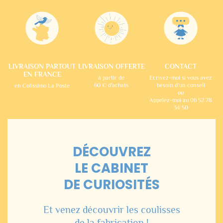
LIVRAISON PARTOUT
LIVRAISON OFFERTE
CONTACT
EN FRANCE
à partir de
Ecrivez-moi si vous avez
60 € d'achats
besoin d’un conseil
en Colissimo La Poste
ou
Appelez-moi au 06 52 78
34 50
DÉCOUVREZ
LE CABINET
DE CURIOSITÉS
Et venez découvrir les coulisses
de la fabrication !