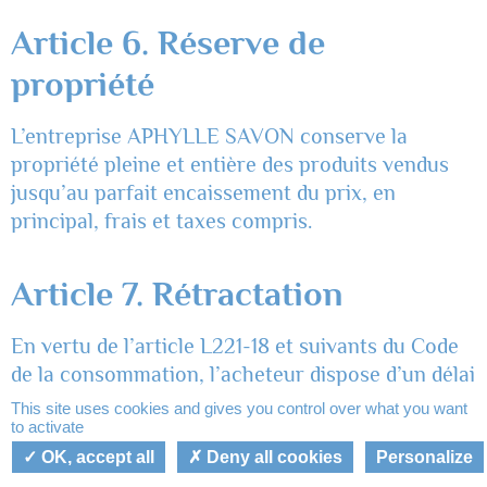
Article 6. Réserve de
propriété
L’entreprise APHYLLE SAVON conserve la
propriété pleine et entière des produits vendus
jusqu’au parfait encaissement du prix, en
principal, frais et taxes compris.
Article 7. Rétractation
En vertu de l’article L221-18 et suivants du Code
de la consommation, l’acheteur dispose d’un délai
de quatorze jours ouvrables à compter de la
This site uses cookies and gives you control over what you want
to activate
livraison de sa commande pour exercer son droit
Mon panier
Mon compte
de rétractation sous forme d’une déclaration
OK, accept all
Deny all cookies
Personalize
dénuée d’ambiguïté et, ainsi, faire retour du