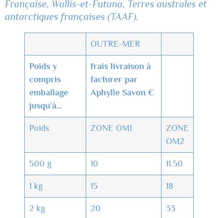
Française, Wallis-et-Futuna, Terres australes et
antarctiques françaises (TAAF).
OUTRE-MER
Poids y
frais livraison à
compris
facturer par
emballage
Aphylle Savon €
jusqu’à…
Poids
ZONE OM1
ZONE
OM2
500 g
10
11.50
1 kg
15
18
2 kg
20
33