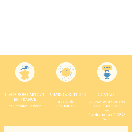
LIVRAISON PARTOUT
LIVRAISON OFFERTE
CONTACT
EN FRANCE
à partir de
Ecrivez-moi si vous avez
60 € d'achats
besoin d’un conseil
en Colissimo La Poste
ou
Appelez-moi au 06 52 78
34 50