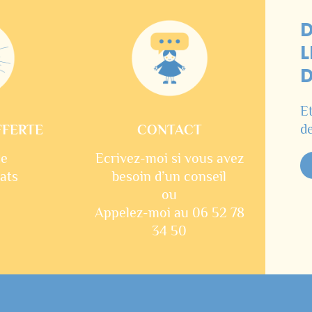
L
D
E
de
FFERTE
CONTACT
de
Ecrivez-moi si vous avez
ats
besoin d’un conseil
ou
Appelez-moi au 06 52 78
34 50