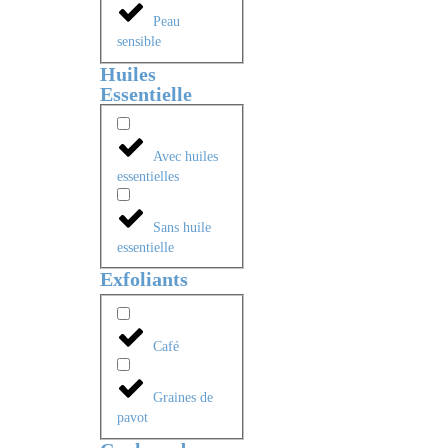
Peau
sensible
Huiles
Essentielle
Avec huiles
essentielles
Sans huile
essentielle
Exfoliants
Café
Graines de
pavot