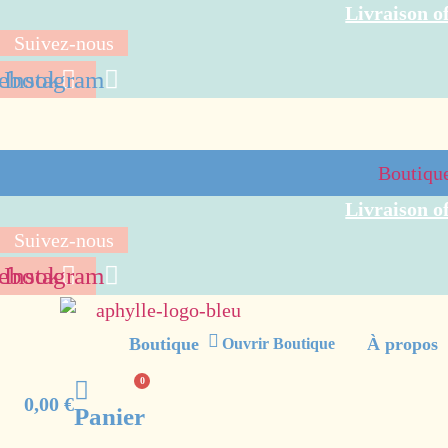
Aller
Livraison of
au
Suivez-nous
contenu
ebook
Instagram
Boutiqu
Livraison of
Suivez-nous
ebook
Instagram
Boutique
À propos
Ouvrir Boutique
0
0,00
€
Panier