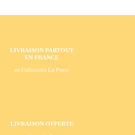
être
choisies
sur
la
page
du
LIVRAISON PARTOUT
produit
EN FRANCE
en Colissimo La Poste
LIVRAISON OFFERTE