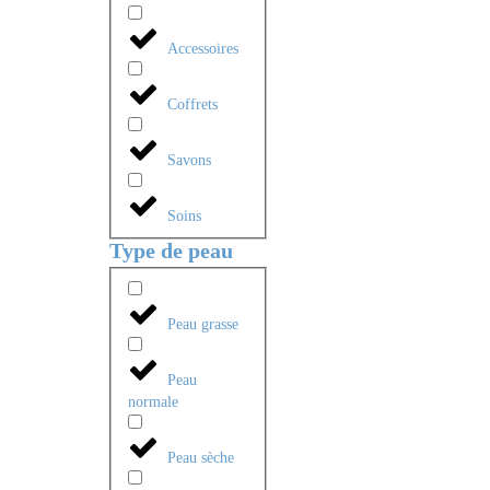
Accessoires
Coffrets
Savons
Soins
Type de peau
Peau grasse
Peau
normale
Peau sèche