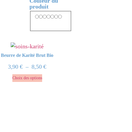
Couleur du
produit
Beurre de Karité Brut Bio
Plage
3,90
€
–
8,50
€
de
Ce
Choix des options
prix :
produit
3,90 €
a
à
plusieurs
8,50 €
variations.
Les
options
peuvent